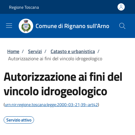
Salta al contenuto principale
Skip to footer content
Regione Toscana
Comune di Rignano sull'Arno
Briciole di pane
Home
/
Servizi
/
Catasto e urbanistica
/
Autorizzazione ai fini del vincolo idrogeologico
Autorizzazione ai fini del
vincolo idrogeologico
(
urn:nir:regione.toscana:legge:2000-03-21;39~art42
)
Servizio attivo