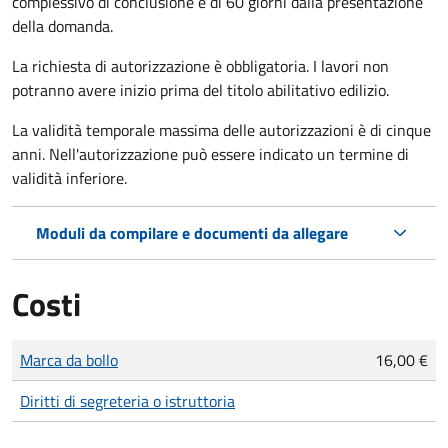
complessivo di conclusione è di 60 giorni dalla presentazione
della domanda.
La richiesta di autorizzazione è obbligatoria. I lavori non
potranno avere inizio prima del titolo abilitativo edilizio.
La validità temporale massima delle autorizzazioni è di cinque
anni. Nell'autorizzazione può essere indicato un termine di
validità inferiore.
Moduli da compilare e documenti da allegare
Costi
Tipo di pagamento
Importo
Marca da bollo
16,00 €
Diritti di segreteria o istruttoria