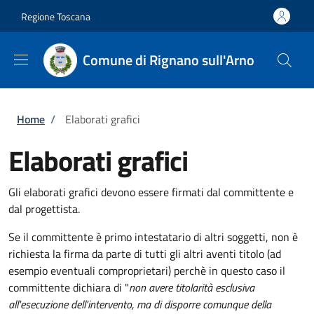
Salta al contenuto principale
Skip to footer content
Regione Toscana
Comune di Rignano sull'Arno
Briciole di pane
Home
/
Elaborati grafici
Elaborati grafici
Gli elaborati grafici devono essere firmati dal committente e
dal progettista.
Se il committente è primo intestatario di altri soggetti, non è
richiesta la firma da parte di tutti gli altri aventi titolo (ad
esempio eventuali comproprietari) perchè in questo caso il
committente dichiara di "
non avere titolarità esclusiva
all'esecuzione dell'intervento, ma di disporre comunque della