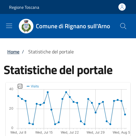
Salta al contenuto principale
Skip to footer content
Regione Toscana
Comune di Rignano sull'Arno
Briciole di pane
Home
/
Statistiche del portale
Statistiche del portale