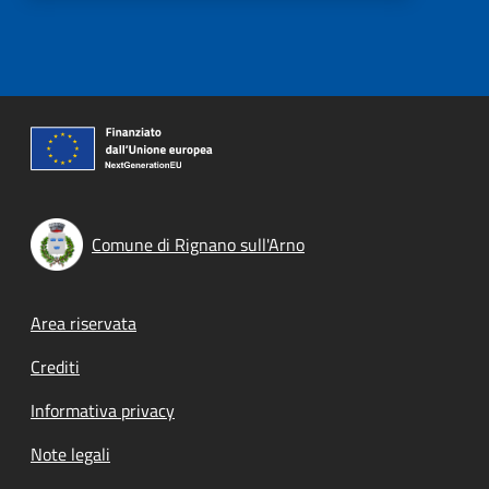
Comune di Rignano sull'Arno
Footer menu
Area riservata
Crediti
Informativa privacy
Note legali