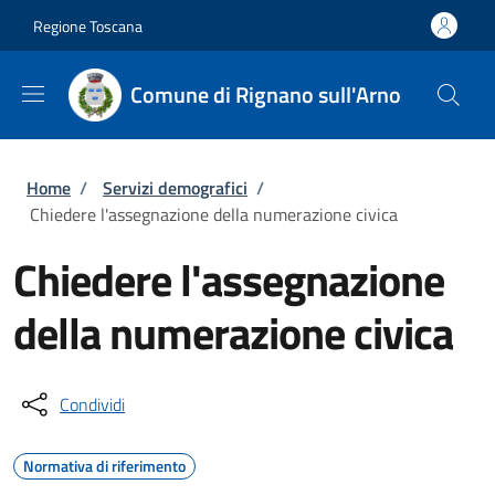
Salta al contenuto principale
Skip to footer content
Regione Toscana
Comune di Rignano sull'Arno
Briciole di pane
Home
/
Servizi demografici
/
Chiedere l'assegnazione della numerazione civica
Chiedere l'assegnazione
della numerazione civica
Condividi
Normativa di riferimento