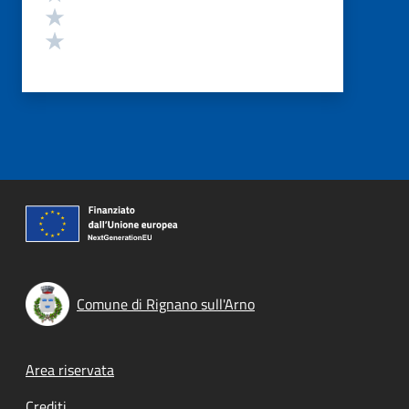
Valuta 2 stelle su 5
Valuta 1 stelle su 5
Comune di Rignano sull'Arno
Footer menu
Area riservata
Crediti