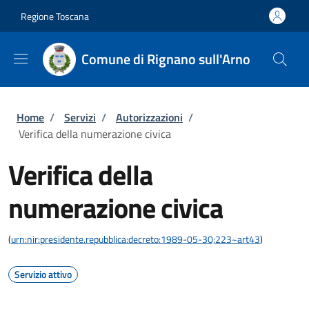
Salta al contenuto principale
Skip to footer content
Regione Toscana
Comune di Rignano sull'Arno
Briciole di pane
Home
/
Servizi
/
Autorizzazioni
/
Verifica della numerazione civica
Verifica della
numerazione civica
(
urn:nir:presidente.repubblica:decreto:1989-05-30;223~art43
)
Servizio attivo