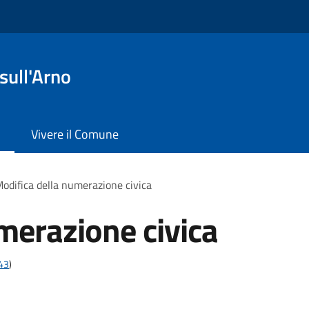
sull'Arno
Vivere il Comune
odifica della numerazione civica
merazione civica
t43
)