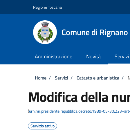
Salta al contenuto principale
Skip to footer content
Regione Toscana
Comune di Rignano 
Amministrazione
Novità
Servizi
Briciole di pane
Home
/
Servizi
/
Catasto e urbanistica
/
M
Modifica della nu
(
urn:nir:presidente.repubblica:decreto:1989-05-30;223~ar
Servizio attivo