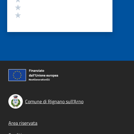
Valuta 2 stelle su 5
Valuta 1 stelle su 5
Comune di Rignano sull'Arno
Footer menu
Area riservata