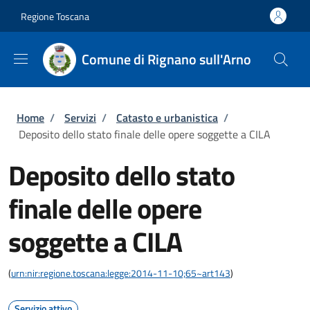
Salta al contenuto principale
Skip to footer content
Regione Toscana
Comune di Rignano sull'Arno
Briciole di pane
Home
/
Servizi
/
Catasto e urbanistica
/
Deposito dello stato finale delle opere soggette a CILA
Deposito dello stato
finale delle opere
soggette a CILA
(
urn:nir:regione.toscana:legge:2014-11-10;65~art143
)
Servizio attivo