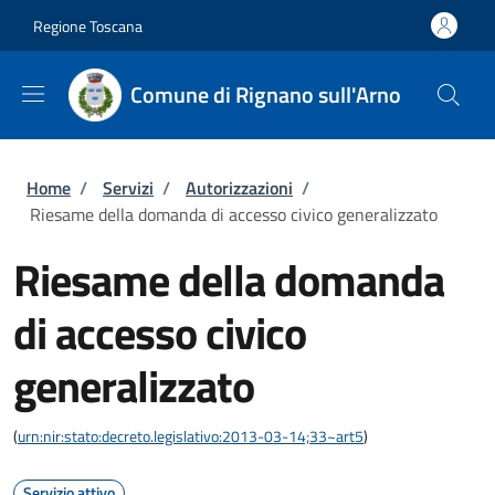
Salta al contenuto principale
Skip to footer content
Regione Toscana
Comune di Rignano sull'Arno
Briciole di pane
Home
/
Servizi
/
Autorizzazioni
/
Riesame della domanda di accesso civico generalizzato
Riesame della domanda
di accesso civico
generalizzato
(
urn:nir:stato:decreto.legislativo:2013-03-14;33~art5
)
Servizio attivo