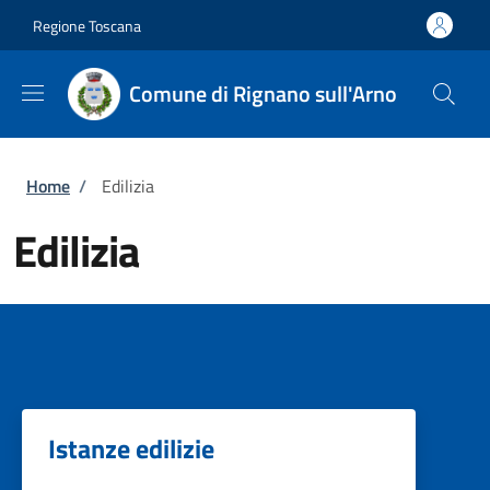
Salta al contenuto principale
Skip to footer content
Regione Toscana
Comune di Rignano sull'Arno
Briciole di pane
Home
/
Edilizia
Edilizia
Istanze edilizie