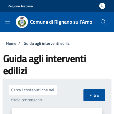
Salta al contenuto principale
Skip to footer content
Regione Toscana
Comune di Rignano sull'Arno
Briciole di pane
Home
/
Guida agli interventi edilizi
Guida agli interventi
edilizi
Cerca i contenuti che nel
titolo contengono: