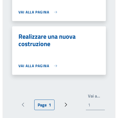
VAI ALLA PAGINA
Realizzare una nuova
costruzione
VAI ALLA PAGINA
Write the
Vai a…
Page
1
Pagina precedente
Pagina attuale
Prossima pagina