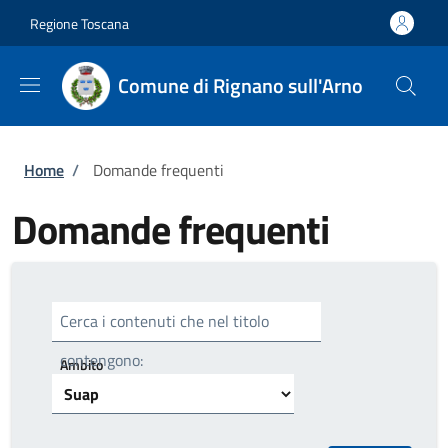
Salta al contenuto principale
Skip to footer content
Regione Toscana
Comune di Rignano sull'Arno
Briciole di pane
Home
/
Domande frequenti
Domande frequenti
Cerca i contenuti che nel titolo
contengono:
Ambito