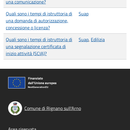
una comunicazione?
Quali sono i tempi di istruttoria di
Suap
una domanda di autorizzazione,
concessione o licenza?
Quali sono i tempi di istruttoria di
Suap
,
Edilizia
una segnalazione certificata di
inizio attività (SCIA)?
Comune di Rignano sull'Arno
Area riservata