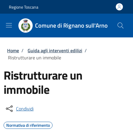
Salta al contenuto principale
Skip to footer content
Regione Toscana
Comune di Rignano sull'Arno
Briciole di pane
Home
/
Guida agli interventi edilizi
/
Ristrutturare un immobile
Ristrutturare un
immobile
Condividi
Normativa di riferimento