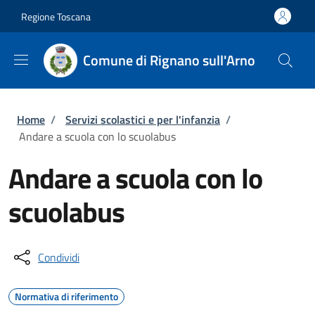
Salta al contenuto principale
Skip to footer content
Regione Toscana
Comune di Rignano sull'Arno
Briciole di pane
Home
/
Servizi scolastici e per l'infanzia
/
Andare a scuola con lo scuolabus
Andare a scuola con lo
scuolabus
Condividi
Normativa di riferimento