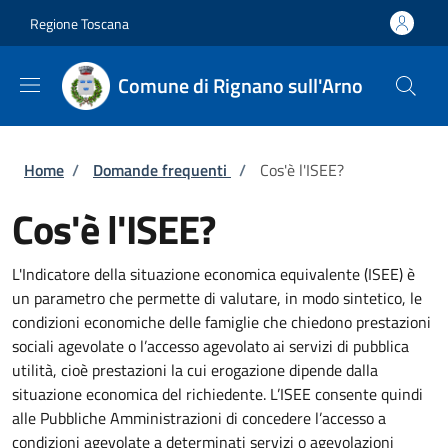
Salta al contenuto principale
Skip to footer content
Regione Toscana
Comune di Rignano sull'Arno
Briciole di pane
Home
/
Domande frequenti
/
Cos'è l'ISEE?
Cos'è l'ISEE?
L'Indicatore della situazione economica equivalente (ISEE) è
un parametro che permette di valutare, in modo sintetico, le
condizioni economiche delle famiglie che chiedono prestazioni
sociali agevolate o l’accesso agevolato ai servizi di pubblica
utilità, cioè prestazioni la cui erogazione dipende dalla
situazione economica del richiedente. L’ISEE consente quindi
alle Pubbliche Amministrazioni di concedere l’accesso a
condizioni agevolate a determinati servizi o agevolazioni