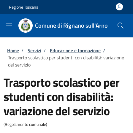
Salta al contenuto principale
Skip to footer content
Regione Toscana
Comune di Rignano sull'Arno
Briciole di pane
Home
/
Servizi
/
Educazione e formazione
/
Trasporto scolastico per studenti con disabilità: variazione
del servizio
Trasporto scolastico per
studenti con disabilità:
variazione del servizio
(Regolamento comunale)