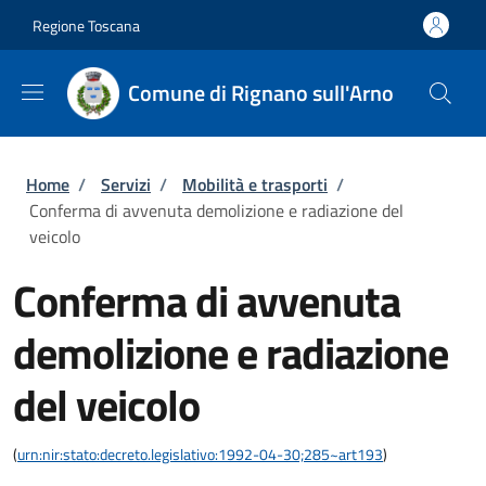
Salta al contenuto principale
Skip to footer content
Regione Toscana
Comune di Rignano sull'Arno
Briciole di pane
Home
/
Servizi
/
Mobilità e trasporti
/
Conferma di avvenuta demolizione e radiazione del
veicolo
Conferma di avvenuta
demolizione e radiazione
del veicolo
(
urn:nir:stato:decreto.legislativo:1992-04-30;285~art193
)