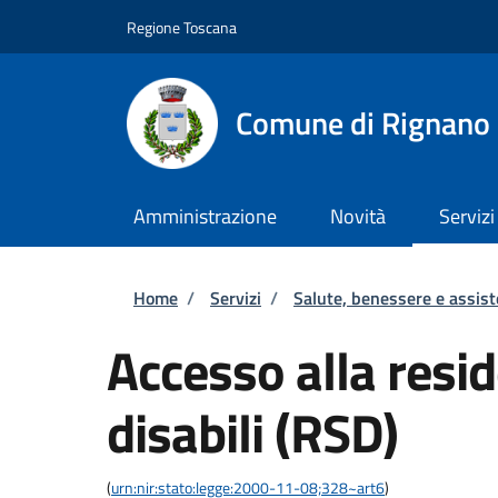
Salta al contenuto principale
Skip to footer content
Regione Toscana
Comune di Rignano 
Amministrazione
Novità
Servizi
Briciole di pane
Home
/
Servizi
/
Salute, benessere e assis
Accesso alla resi
disabili (RSD)
(
urn:nir:stato:legge:2000-11-08;328~art6
)