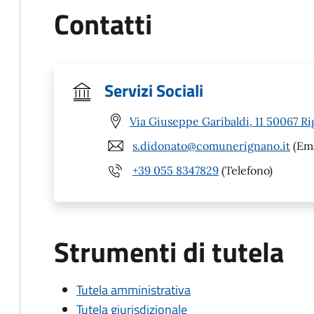
Contatti
Servizi Sociali
Via Giuseppe Garibaldi, 11 50067 Rig
s.didonato@comunerignano.it
(Ema
+39 055 8347829
(Telefono)
Strumenti di tutela
Tutela amministrativa
Tutela giurisdizionale