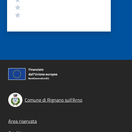
Valuta 2 stelle su 5
Valuta 1 stelle su 5
Comune di Rignano sull'Arno
Footer menu
Area riservata