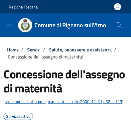
Salta al contenuto principale
Skip to footer content
Regione Toscana
Comune di Rignano sull'Arno
Briciole di pane
Home
/
Servizi
/
Salute, benessere e assistenza
/
Concessione dell'assegno di maternità
Concessione dell'assegno
di maternità
(
urn:nir:presidente.consiglio.ministri:decreto:2000-12-21;452~art13
)
Servizio attivo