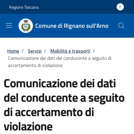
Salta al contenuto principale
Skip to footer content
Regione Toscana
Comune di Rignano sull'Arno
Briciole di pane
Home
/
Servizi
/
Mobilità e trasporti
/
Comunicazione dei dati del conducente a seguito di
accertamento di violazione
Comunicazione dei dati
del conducente a seguito
di accertamento di
violazione