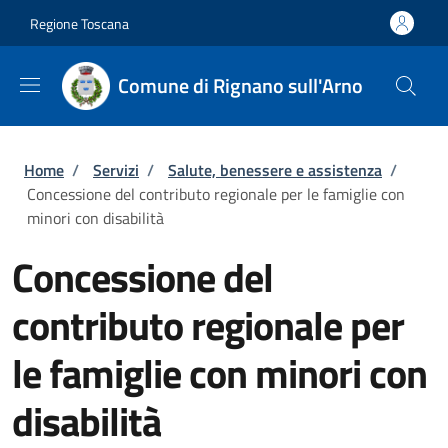
Salta al contenuto principale
Skip to footer content
Regione Toscana
Comune di Rignano sull'Arno
Briciole di pane
Home
/
Servizi
/
Salute, benessere e assistenza
/
Concessione del contributo regionale per le famiglie con
minori con disabilità
Concessione del
contributo regionale per
le famiglie con minori con
disabilità