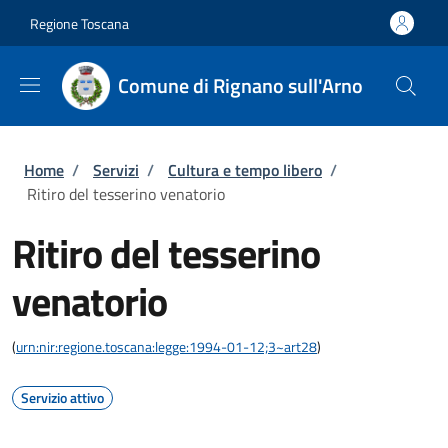
Salta al contenuto principale
Skip to footer content
Regione Toscana
Comune di Rignano sull'Arno
Briciole di pane
Home
/
Servizi
/
Cultura e tempo libero
/
Ritiro del tesserino venatorio
Ritiro del tesserino
venatorio
(
urn:nir:regione.toscana:legge:1994-01-12;3~art28
)
Servizio attivo