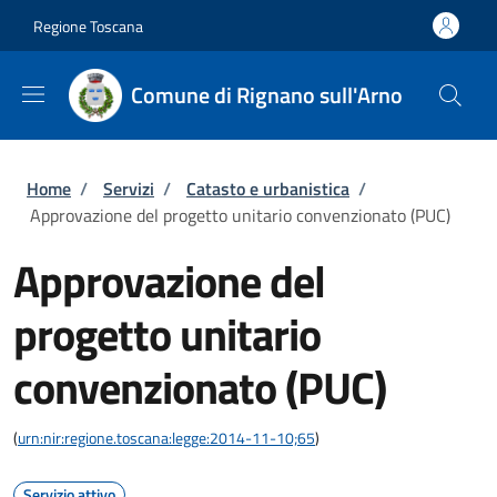
Salta al contenuto principale
Skip to footer content
Regione Toscana
Comune di Rignano sull'Arno
Briciole di pane
Home
/
Servizi
/
Catasto e urbanistica
/
Approvazione del progetto unitario convenzionato (PUC)
Approvazione del
progetto unitario
convenzionato (PUC)
(
urn:nir:regione.toscana:legge:2014-11-10;65
)
Servizio attivo