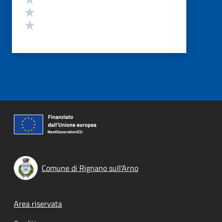
Valuta 2 stelle su 5
Valuta 1 stelle su 5
Comune di Rignano sull'Arno
Footer menu
Area riservata