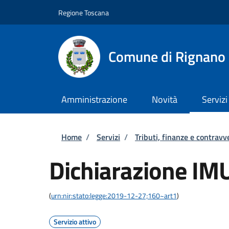
Salta al contenuto principale
Skip to footer content
Regione Toscana
Comune di Rignano 
Amministrazione
Novità
Servizi
Briciole di pane
Home
/
Servizi
/
Tributi, finanze e contravv
Dichiarazione IM
(
urn:nir:stato:legge:2019-12-27;160~art1
)
Servizio attivo