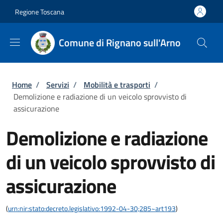
Salta al contenuto principale
Skip to footer content
Regione Toscana
Comune di Rignano sull'Arno
Briciole di pane
Home
/
Servizi
/
Mobilità e trasporti
/
Demolizione e radiazione di un veicolo sprovvisto di
assicurazione
Demolizione e radiazione
di un veicolo sprovvisto di
assicurazione
(
urn:nir:stato:decreto.legislativo:1992-04-30;285~art193
)