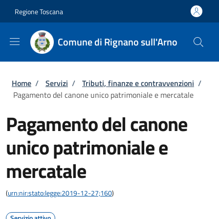
Salta al contenuto principale
Skip to footer content
Regione Toscana
Comune di Rignano sull'Arno
Briciole di pane
Home
/
Servizi
/
Tributi, finanze e contravvenzioni
/
Pagamento del canone unico patrimoniale e mercatale
Pagamento del canone
unico patrimoniale e
mercatale
(
urn:nir:stato:legge:2019-12-27;160
)
Servizio attivo