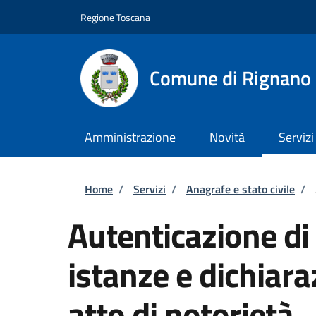
Salta al contenuto principale
Skip to footer content
Regione Toscana
Comune di Rignano 
Amministrazione
Novità
Servizi
Briciole di pane
Home
/
Servizi
/
Anagrafe e stato civile
/
Autenticazione di 
istanze e dichiara
atto di notorietà