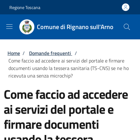
Salta al contenuto principale
Skip to footer content
Regione Toscana
Comune di Rignano sull'Arno
Briciole di pane
Home
/
Domande frequenti
/
Come faccio ad accedere ai servizi del portale e firmare
documenti usando la tessera sanitaria (TS-CNS) se ne ho
ricevuta una senza microchip?
Come faccio ad accedere
ai servizi del portale e
firmare documenti
usando la tessera