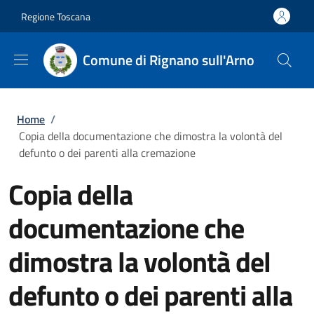
Salta al contenuto principale
Skip to footer content
Regione Toscana
Comune di Rignano sull'Arno
Briciole di pane
Home
/
Copia della documentazione che dimostra la volontà del
defunto o dei parenti alla cremazione
Copia della
documentazione che
dimostra la volontà del
defunto o dei parenti alla