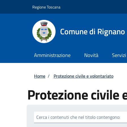
Salta al contenuto principale
Skip to footer content
Regione Toscana
Comune di Rignano 
Amministrazione
Novità
Servizi
Briciole di pane
Home
/
Protezione civile e volontariato
Protezione civile 
Cerca i contenuti che nel titolo contengono: