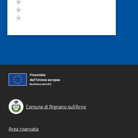
Valuta 3 stelle su 5
Valuta 2 stelle su 5
Valuta 1 stelle su 5
Comune di Rignano sull'Arno
Footer menu
Area riservata