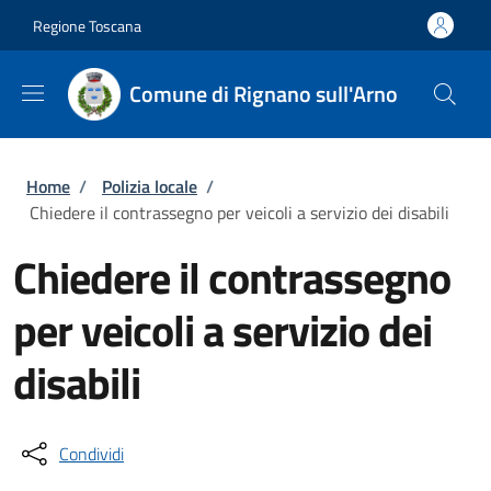
Salta al contenuto principale
Skip to footer content
Regione Toscana
Comune di Rignano sull'Arno
Briciole di pane
Home
/
Polizia locale
/
Chiedere il contrassegno per veicoli a servizio dei disabili
Chiedere il contrassegno
per veicoli a servizio dei
disabili
Condividi