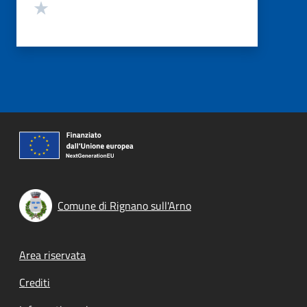
Valuta 1 stelle su 5
Comune di Rignano sull'Arno
Footer menu
Area riservata
Crediti