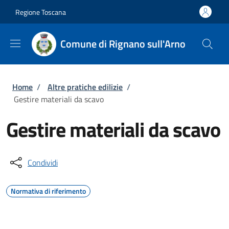
Salta al contenuto principale
Skip to footer content
Regione Toscana
Comune di Rignano sull'Arno
Briciole di pane
Home
/
Altre pratiche edilizie
/
Gestire materiali da scavo
Gestire materiali da scavo
Condividi
Normativa di riferimento