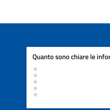
Quanto sono chiare le info
Valutazione
Valuta 5 stelle su 5
Valuta 4 stelle su 5
Valuta 3 stelle su 5
Valuta 2 stelle su 5
Valuta 1 stelle su 5