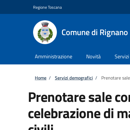
Salta al contenuto principale
Skip to footer content
Regione Toscana
Comune di Rignano 
Amministrazione
Novità
Servizi
Briciole di pane
Home
/
Servizi demografici
/
Prenotare sale
Prenotare sale co
celebrazione di m
civili