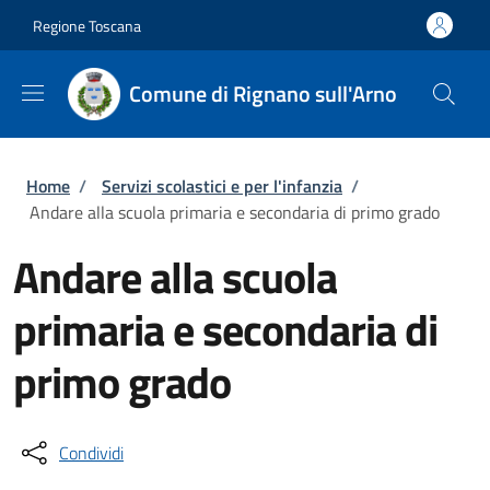
Salta al contenuto principale
Skip to footer content
Regione Toscana
Comune di Rignano sull'Arno
Briciole di pane
Home
/
Servizi scolastici e per l'infanzia
/
Andare alla scuola primaria e secondaria di primo grado
Andare alla scuola
primaria e secondaria di
primo grado
Condividi