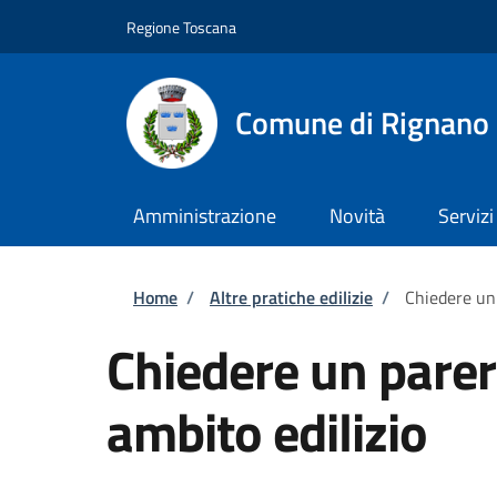
Salta al contenuto principale
Skip to footer content
Regione Toscana
Comune di Rignano 
Amministrazione
Novità
Servizi
Briciole di pane
Home
/
Altre pratiche edilizie
/
Chiedere un 
Chiedere un parer
ambito edilizio