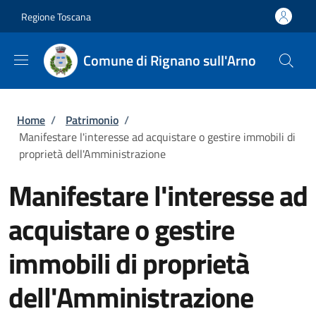
Salta al contenuto principale
Skip to footer content
Regione Toscana
Comune di Rignano sull'Arno
Briciole di pane
Home
/
Patrimonio
/
Manifestare l'interesse ad acquistare o gestire immobili di
proprietà dell'Amministrazione
Manifestare l'interesse ad
acquistare o gestire
immobili di proprietà
dell'Amministrazione