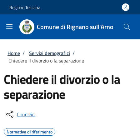
Salta al contenuto principale
Skip to footer content
Regione Toscana
Comune di Rignano sull'Arno
Briciole di pane
Home
/
Servizi demografici
/
Chiedere il divorzio o la separazione
Chiedere il divorzio o la
separazione
Condividi
Normativa di riferimento