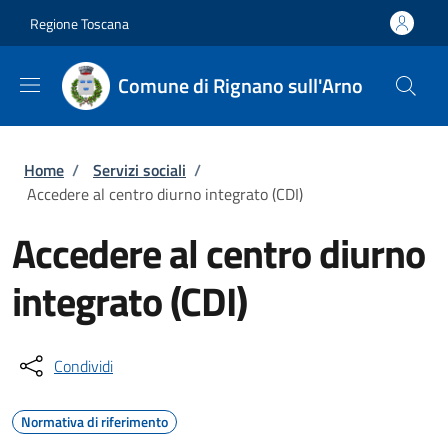
Salta al contenuto principale
Skip to footer content
Regione Toscana
Comune di Rignano sull'Arno
Briciole di pane
Home
/
Servizi sociali
/
Accedere al centro diurno integrato (CDI)
Accedere al centro diurno
integrato (CDI)
Condividi
Normativa di riferimento