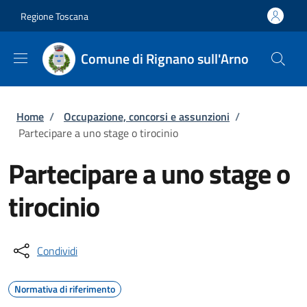
Salta al contenuto principale
Skip to footer content
Regione Toscana
Comune di Rignano sull'Arno
Briciole di pane
Home
/
Occupazione, concorsi e assunzioni
/
Partecipare a uno stage o tirocinio
Partecipare a uno stage o
tirocinio
Condividi
Normativa di riferimento