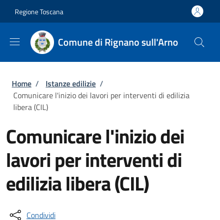
Salta al contenuto principale
Skip to footer content
Regione Toscana
Comune di Rignano sull'Arno
Briciole di pane
Home
/
Istanze edilizie
/
Comunicare l'inizio dei lavori per interventi di edilizia
libera (CIL)
Comunicare l'inizio dei
lavori per interventi di
edilizia libera (CIL)
Condividi