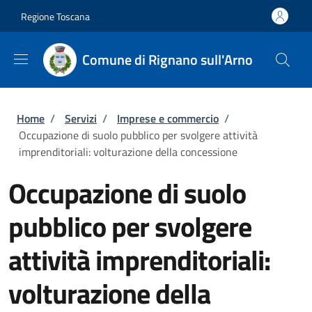
Salta al contenuto principale
Skip to footer content
Regione Toscana
Comune di Rignano sull'Arno
Briciole di pane
Home
/
Servizi
/
Imprese e commercio
/
Occupazione di suolo pubblico per svolgere attività
imprenditoriali: volturazione della concessione
Occupazione di suolo
pubblico per svolgere
attività imprenditoriali:
volturazione della