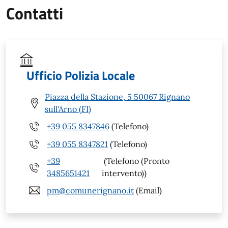
Contatti
Ufficio Polizia Locale
Piazza della Stazione, 5 50067 Rignano
sull'Arno (FI)
+39 055 8347846
(Telefono)
+39 055 8347821
(Telefono)
+39
(Telefono (Pronto
3485651421
intervento))
pm@comunerignano.it
(Email)